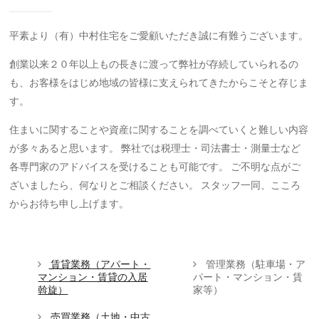
平素より（有）中村住宅をご愛顧いただき誠に有難うございます。
創業以来２０年以上もの長きに渡って弊社が存続していられるの
も、お客様をはじめ地域の皆様に支えられてきたからこそと存じま
す。
住まいに関することや資産に関することを調べていくと難しい内容
が多々あると思います。
弊社では税理士・司法書士・測量士など
各専門家のアドバイスを受けることも可能です。
ご不明な点がご
ざいましたら、何なりとご相談ください。
スタッフ一同、こころ
からお待ち申し上げます。
賃貸業務（アパート・
管理業務（駐車場・ア
マンション・賃貸の入居
パート・マンション・賃
斡旋）
家等）
売買業務（土地・中古