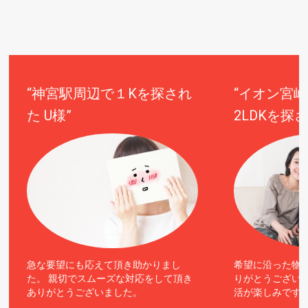
“神宮駅周辺で１Kを探され
“イオン宮崎
た U様”
2LDKを探さ
急な要望にも応えて頂き助かりまし
希望に沿った物
た。
親切でスムーズな対応をして頂き
りがとうござい
ありがとうございました。
活が楽しみです