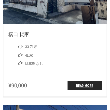
橋口 貸家
33.71坪
4LDK
駐車場 なし
¥90,000
READ MORE