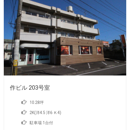
作ビル 203号室
10.28坪
2K(洋4.5 洋6 Ｋ4)
駐車場 1台付