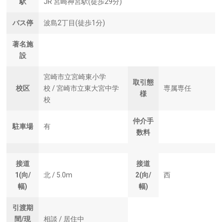
駅
JR 宮崎神宮駅(徒歩29分)
バス停
波島2丁目(徒歩1分)
著名施
設
宮崎市立宮崎東小学
取引態
校区
校 / 宮崎市立東大宮中学
専属専任
様
校
仲介手
駐車場
有
数料
接道
接道
1(向/
北 / 5.0m
2(向/
西
幅)
幅)
引渡期
間/現
相談 / 居住中