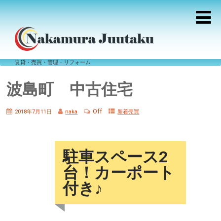
賃貸・売買・管理・リフォーム
波島町 中古住宅
Off
2018年7月11日
naka
新着売買
駐車スペース2
台！カーポート
付き♪