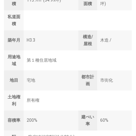
積
面積
坪)
私道面
積
構造/
築年月
H3.3
木造 /
屋根
用途地
第１種住居地域
域
都市計
地目
宅地
市街化
画
土地権
所有権
利
建ぺい
容積率
200%
60%
率