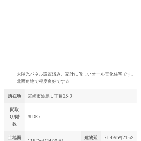
太陽光パネル設置済み、家計に優しいオール電化住宅です。
北西角地で程度良好です☆
所在地
宮崎市波島１丁目25-3
間取
り/階
3LDK /
数
土地面
建物延
71.49m²(21.62
115.7m²(34.99坪)