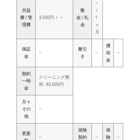
–
共益
敷
/
費 / 管
3,500円 / –
金 / 礼
1
理費
金
ヶ
月
償
保証
敷引
–
–
却
–
金
き
金
契約
クリーニング費
一時
用 : 40,000円
金
月々
その
–
他
保険
保
更新
–
契約
–
険
–