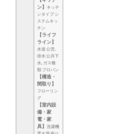
ン】
キッチ
ンタイプ:シ
ステムキッ
チン
【ライフ
ライン】
水道:公営,
排水:公共下
水, ガス種
類:プロパン
【構造・
間取り】
フローリン
グ
【室内設
備・家
電・家
具】
洗濯機
置き場:有り