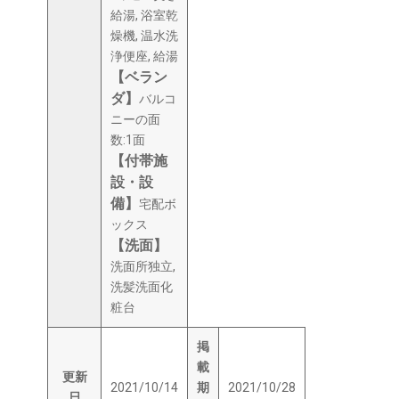
給湯, 浴室乾
燥機, 温水洗
浄便座, 給湯
【ベラン
ダ】
バルコ
ニーの面
数:1面
【付帯施
設・設
備】
宅配ボ
ックス
【洗面】
洗面所独立,
洗髪洗面化
粧台
掲
載
更新
2021/10/14
期
2021/10/28
日