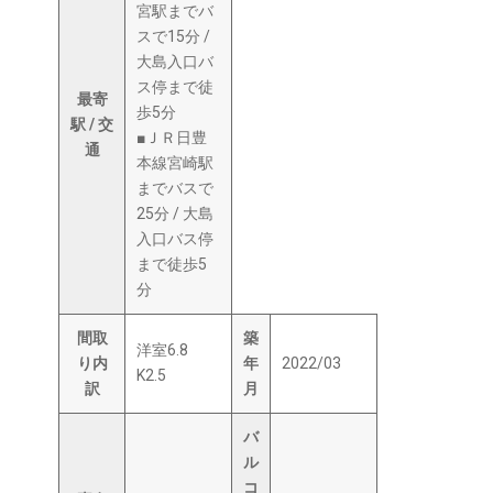
宮駅までバ
スで15分 /
大島入口バ
ス停まで徒
最寄
歩5分
駅 / 交
■ＪＲ日豊
通
本線宮崎駅
までバスで
25分 / 大島
入口バス停
まで徒歩5
分
間取
築
洋室6.8
り内
年
2022/03
K2.5
訳
月
バ
ル
コ