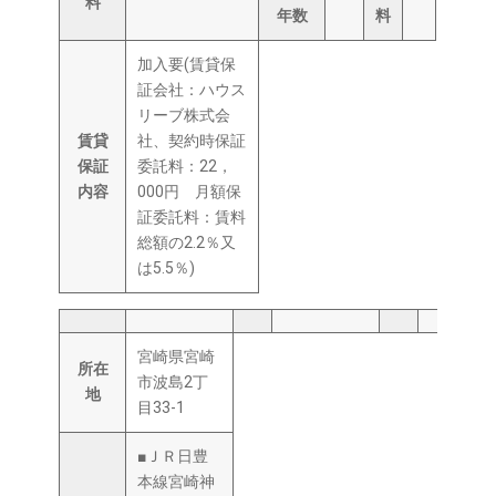
料
年数
料
加入要(賃貸保
証会社：ハウス
リーブ株式会
賃貸
社、契約時保証
保証
委託料：22，
内容
000円 月額保
証委託料：賃料
総額の2.2％又
は5.5％)
宮崎県宮崎
所在
市波島2丁
地
目33-1
■ＪＲ日豊
本線宮崎神