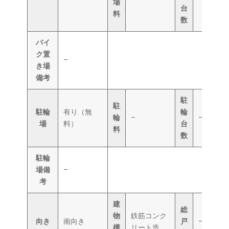
場
台
料
数
バイ
ク置
–
き場
備考
駐
駐
駐輪
有り（無
輪
輪
–
–
場
料）
台
料
数
駐輪
場備
–
考
建
総
物
鉄筋コンク
向き
南向き
戸
–
構
リート造