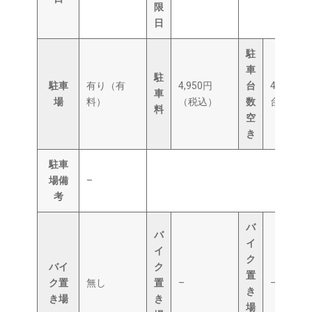
限
日
駐
車
駐
駐車
有り（有
4,950円
台
41
車
場
料）
（税込）
数
台
料
空
き
駐車
場備
–
考
バ
バ
イ
イ
ク
バイ
ク
置
ク置
無し
置
–
–
き
き場
き
場