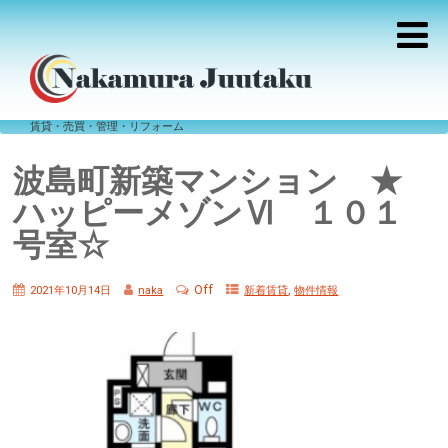
賃貸・売買・管理・リフォーム
波島町新築マンション ★
ハッピーメゾンⅥ １０１
号室☆
Off
,
2021年10月14日
naka
新着賃貸
物件情報