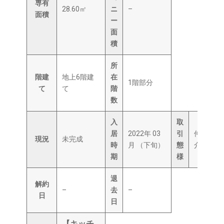
専有
28.60㎡
ニ
–
面積
ー
面
積
所
階建
地上6階建
在
1階部分
て
て
階
数
入
取
居
2022年 03
引
仲
現況
未完成
時
月 （下旬）
態
介
期
様
退
解約
–
去
–
日
日
【キッチ