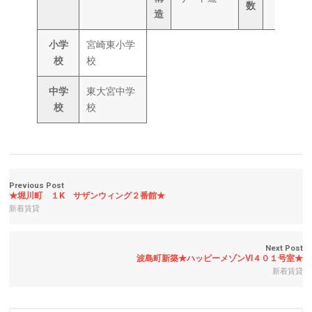
数
造
小学
宮崎東小学
校
校
中学
東大宮中学
校
校
Previous Post
★堀川町 １K サザンウィング２番館★
新着賃貸
Next Post
波島町新築★ハッピーメゾンⅥ４０１号室★
新着賃貸