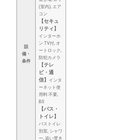
(室内), エア
コン
【セキュ
リティ】
インターホ
ン:TV付, オ
設
ートロック,
備・
防犯カメラ
条件
【テレ
ビ・通
信】
インタ
ーネット使
用料:不要,
BS
【バス・
トイレ】
バストイレ:
別室, シャワ
ー, 追い焚き