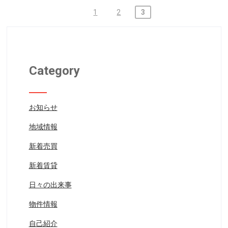
投
1
2
3
稿
の
ペ
Category
ー
ジ
送
お知らせ
り
地域情報
新着売買
新着賃貸
日々の出来事
物件情報
自己紹介