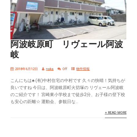
阿波岐原町 リヴェール阿波
岐
2018年6月12日
naka
Off
物件情報
こんにちは♣ (有)中村住宅の中村です 久々の快晴！気持ちが
良いですね 今日は、阿波岐原町火切塚の リヴェール阿波岐
のご紹介です！ 宮崎東小学校まで徒歩2分、お子様の登下校
も安心の距離☆ 運動会、参観日な...
+ READ MORE