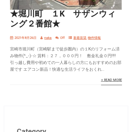
★堀川町 １K サザンウィ
ング２番館★
2021年8月26日
naka
Off
新着賃貸
,
物件情報
宮崎市堀川町（宮崎駅まで徒歩圏内）の１Kのリフォーム済
み物件(^_-)-☆ 賃料：２７，０００円！ 敷金礼金０円‼‼
引っ越し費用や初めての一人暮らしの方にもおすすめのお部
屋です エアコン新品！快適な生活ライフをおくれ...
+ READ MORE
Category