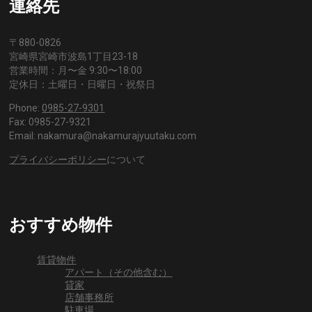
連絡先
〒880-0826
宮崎県宮崎市波島1丁目23-18
営業時間：月〜金 9:30〜18:00
定休日：土曜日・日曜日・祝祭日
Phone:
0985-27-9301
Fax: 0985-27-9321
Email: nakamura@nakamurajyuutaku.com
プライバシーポリシー
について
おすすめ物件
賃貸物件
アパート（その他含む）
貸家
店舗事務所
駐車場